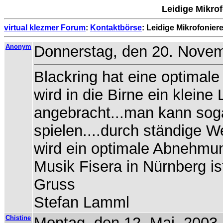
Leidige Mikrof
virtual klezmer Forum
:
Kontaktbörse
: Leidige Mikrofoniere
Anonym
Donnerstag, den 20. Novem
Blackring hat eine optimale
wird in die Birne ein klein
angebracht...man kann sog
spielen....durch ständige W
wird ein optimale Abnehmung
Musik Fisera in Nürnberg ist
Gruss
Stefan Lamml
Chistine
Montag, den 12. Mai, 2003 