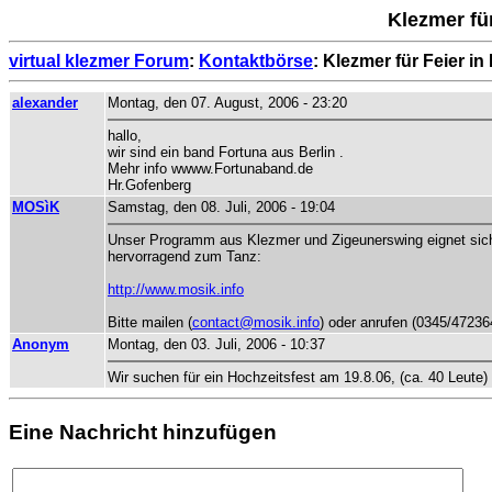
Klezmer für
virtual klezmer Forum
:
Kontaktbörse
: Klezmer für Feier in 
alexander
Montag, den 07. August, 2006 - 23:20
hallo,
wir sind ein band Fortuna aus Berlin .
Mehr info wwww.Fortunaband.de
Hr.Gofenberg
MOSìK
Samstag, den 08. Juli, 2006 - 19:04
Unser Programm aus Klezmer und Zigeunerswing eignet sic
hervorragend zum Tanz:
http://www.mosik.info
Bitte mailen (
contact@mosik.info
) oder anrufen (0345/47236
Anonym
Montag, den 03. Juli, 2006 - 10:37
Wir suchen für ein Hochzeitsfest am 19.8.06, (ca. 40 Leute
Eine Nachricht hinzufügen