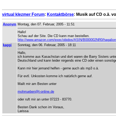
virtual klezmer Forum
:
Kontaktbörse
: Musik auf CD o.ä. v
Anonym
Montag, den 07. Februar, 2005 - 11:51
Hallo!
Schau auf der Site. Die CD kann man bestellen.
http://www.amazon.com/exec/obidos/ASIN/B000002NR0/hagalionl
kaggi
Sonntag, den 06. Februar, 2005 - 18:11
Hallo,
ich komme aus Kasachstan und dort waren die Barry Sisters unter 
Deutschland und kann leider nirgends eine CD oder einen sonstige
Kann mir hier jemand helfen - gerne auch als mp3 o.ä.
Für evtl. Unkosten komme ich natürlich gerne auf.
Mailt mir am Besten unter
mohrrueben@t-online.de
oder ruft mir an unter 07223 - 83770.
Besten Dank schon im Voraus,
Larissa