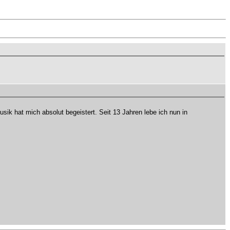
ik hat mich absolut begeistert. Seit 13 Jahren lebe ich nun in