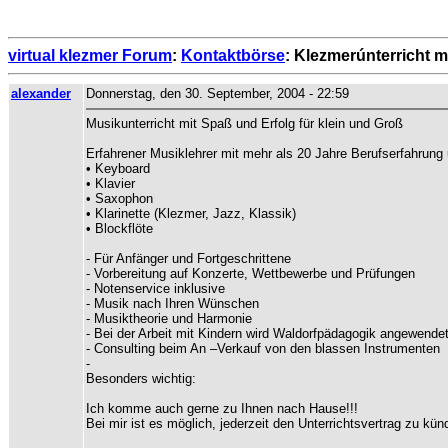
virtual klezmer Forum
:
Kontaktbörse
: Klezmerúnterricht m
alexander
Donnerstag, den 30. September, 2004 - 22:59
Musikunterricht mit Spaß und Erfolg für klein und Groß
Erfahrener Musiklehrer mit mehr als 20 Jahre Berufserfahrung
• Keyboard
• Klavier
• Saxophon
• Klarinette (Klezmer, Jazz, Klassik)
• Blockflöte
- Für Anfänger und Fortgeschrittene
- Vorbereitung auf Konzerte, Wettbewerbe und Prüfungen
- Notenservice inklusive
- Musik nach Ihren Wünschen
- Musiktheorie und Harmonie
- Bei der Arbeit mit Kindern wird Waldorfpädagogik angewende
- Consulting beim An –Verkauf von den blassen Instrumenten
-
Besonders wichtig:
Ich komme auch gerne zu Ihnen nach Hause!!!
Bei mir ist es möglich, jederzeit den Unterrichtsvertrag zu kün