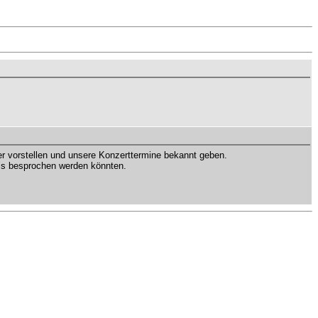
er vorstellen und unsere Konzerttermine bekannt geben.
´s besprochen werden könnten.