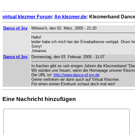
virtual klezmer Forum
:
An klezmer.de
: Klezmerband Dance
Dance of Joy
Mittwoch, den 02. März, 2005 - 21:20
Hallo!
leider habe ich mich bei der Emailadresse vertippt. Drum hi
Sorry!
Johanna
Dance of Joy
Donnerstag, den 03. Februar, 2005 - 11:07
In Aachen gibt es seit einigen Jahren die Klezmerband "Da
Wir würden uns freuen, wenn die Homepage unserer Klezme
Die URL ist:
http://www.dance-of-joy.de
Gerne verlinken wir dann auch auf Virtual Klezmer.
Für einen ersten Eindruck schaut doch mal rein!
Eine Nachricht hinzufügen